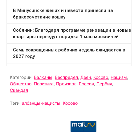
Категории:
Балканы
,
Беспредел
,
Дзен
,
Косово
,
Нацизм
,
Общество
,
Политика
,
Произвол
,
Россия
,
Сербия
,
Скандал
Тэги:
албанцы-нацисты
,
Косово