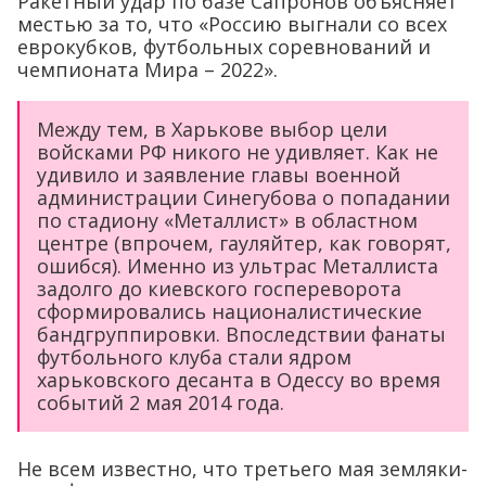
Ракетный удар по базе Сапронов объясняет
местью за то, что «Россию выгнали со всех
еврокубков, футбольных соревнований и
чемпионата Мира – 2022».
Между тем, в Харькове выбор цели
войсками РФ никого не удивляет. Как не
удивило и заявление главы военной
администрации Синегубова о попадании
по стадиону «Металлист» в областном
центре (впрочем, гауляйтер, как говорят,
ошибся). Именно из ультрас Металлиста
задолго до киевского госпереворота
сформировались националистические
бандгруппировки. Впоследствии фанаты
футбольного клуба стали ядром
харьковского десанта в Одессу во время
событий 2 мая 2014 года.
Не всем известно, что третьего мая земляки-