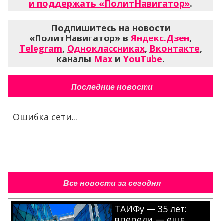
и поддержать «ПолитНавигатор»
.
Подпишитесь на новости
«ПолитНавигатор» в
Яндекс.Дзен
,
Telegram
,
Одноклассниках
,
Вконтакте
,
каналы
Max
и
YouTube
.
Последние новости
Ошибка сети...
Все новости за сегодня
ТАИФу — 35 лет:
впереди — еще