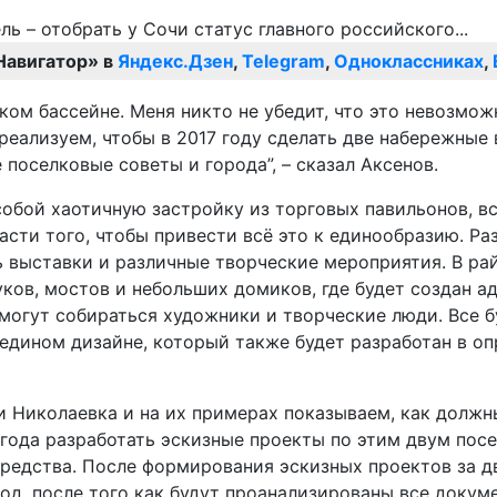
Навигатор» в
Яндекс.Дзен
,
Telegram
,
Одноклассниках
,
м бассейне. Меня никто не убедит, что это невозможн
 реализуем, чтобы в 2017 году сделать две набережные 
поселковые советы и города”, – сказал Аксенов.
собой хаотичную застройку из торговых павильонов, в
асти того, чтобы привести всё это к единообразию. Р
ь выставки и различные творческие мероприятия. В р
ков, мостов и небольших домиков, где будет создан а
могут собираться художники и творческие люди. Все б
едином дизайне, который также будет разработан в оп
 и Николаевка и на их примерах показываем, как долж
го года разработать эскизные проекты по этим двум п
редства. После формирования эскизных проектов за д
год, после того как будут проанализированы все доку