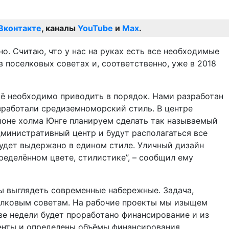
Вконтакте
, каналы
YouTube
и
Max
.
о. Считаю, что у нас на руках есть все необходимые
в поселковых советах и, соответственно, уже в 2018
сё необходимо приводить в порядок. Нами разработан
азработали средиземноморский стиль. В центре
айоне холма Юнге планируем сделать так называемый
дминистративный центр и будут располагаться все
удет выдержано в едином стиле. Уличный дизайн
ределённом цвете, стилистике”, – сообщил ему
ны выглядеть современные набережные. Задача,
оселковым советам. На рабочие проекты мы изыщем
ве недели будет проработано финансирование и из
менты и определены объёмы финансирования,