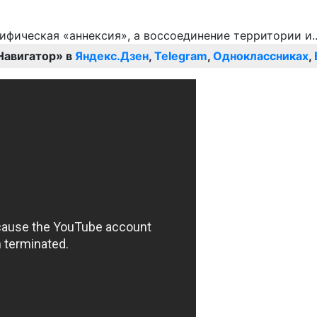
Навигатор» в
Яндекс.Дзен
,
Telegram
,
Одноклассниках
,