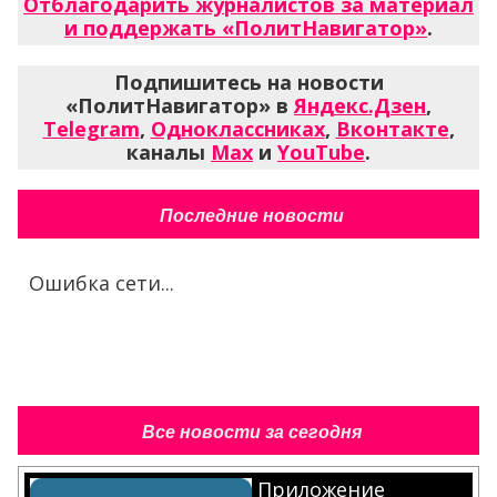
Отблагодарить журналистов за материал
и поддержать «ПолитНавигатор»
.
Подпишитесь на новости
«ПолитНавигатор» в
Яндекс.Дзен
,
Telegram
,
Одноклассниках
,
Вконтакте
,
каналы
Max
и
YouTube
.
Последние новости
Ошибка сети...
Все новости за сегодня
Приложение