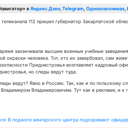
Навигатор» в
Яндекс.Дзен
,
Telegram
,
Одноклассниках
,
е телеканала 112 пришел губернатор Закарпатской обл
время заканчивали высшие военные учебные заведения,
ой окраски человека. Тот, кто их завербовал, сам жив
езопасности Приднестровья возглавляет кадровый офи
днестровья, но следы ведут туда.
леды ведут? Явно в Россию. Так, как и по польскому с
 Владимиром Владимировичем. Тут как в рекламе, и к г
ся: В поджоге венгерского центра подозревают офицер