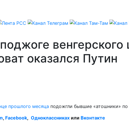
 поджоге венгерского
оват оказался Путин
нце прошлого месяца
подожгли бывшие «атошники» по 
am
,
Facebook
,
Одноклассниках
или
Вконтакте