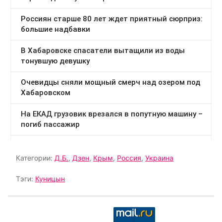
Категории:
Д.Б.
,
Дзен
,
Крым
,
Россия
,
Украина
Тэги:
Куницын