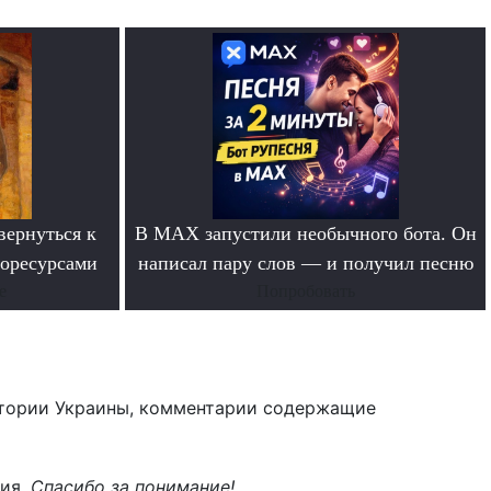
вернуться к
В MAX запустили необычного бота. Он
горесурсами
написал пару слов — и получил песню
е
Попробовать
тории Украины, комментарии содержащие
ния.
Спасибо за понимание!