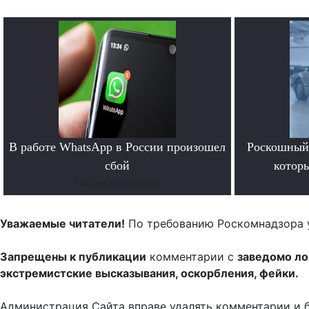
В работе WhatsApp в России произошел
Роскошный 
сбой
котор
Читать подробнее
Уважаемые читатели!
По требованию Роскомнадзора 
Запрещены к публикации
комментарии с
заведомо л
экстремистские высказывания, оскорбления, фейки.
Администрация Сайта вправе удалять комментарии и 