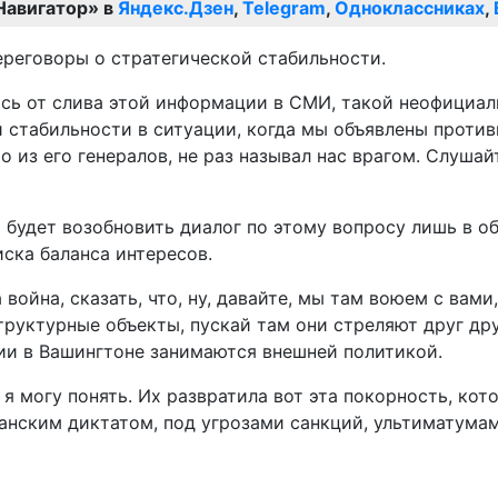
Навигатор» в
Яндекс.Дзен
,
Telegram
,
Одноклассниках
,
реговоры о стратегической стабильности.
ясь от слива этой информации в СМИ, такой неофициал
й стабильности в ситуации, когда мы объявлены проти
о из его генералов, не раз называл нас врагом. Слушай
а будет возобновить диалог по этому вопросу лишь в о
иска баланса интересов.
а война, сказать, что, ну, давайте, мы там воюем с в
руктурные объекты, пускай там они стреляют друг дру
ии в Вашингтоне занимаются внешней политикой.
я могу понять. Их развратила вот эта покорность, кот
канским диктатом, под угрозами санкций, ультиматума