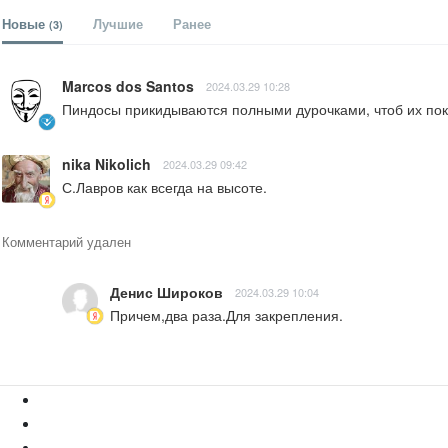
Новые
Лучшие
Ранее
(3)
Marcos dos Santos
2024.03.29 10:28
Пиндосы прикидываются полными дурочками, чтоб их поко
nika Nikolich
2024.03.29 09:42
С.Лавров как всегда на высоте.
Комментарий удален
Денис Широков
2024.03.29 10:04
Причем,два раза.Для закрепления.