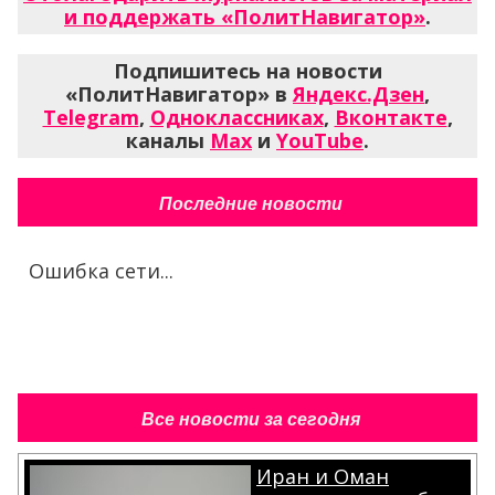
и поддержать «ПолитНавигатор»
.
Подпишитесь на новости
«ПолитНавигатор» в
Яндекс.Дзен
,
Telegram
,
Одноклассниках
,
Вконтакте
,
каналы
Max
и
YouTube
.
Последние новости
Ошибка сети...
Все новости за сегодня
Иран и Оман