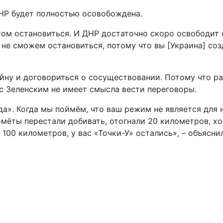
НР будет полностью осовобождена.
ом остановиться. И ДНР достаточно скоро освободит 
 не сможем остановиться, потому что вы [Украина] со
йну и договориться о сосуществовании. Потому что ра
и с Зеленским не имеет смысла вести переговоры.
а». Когда мы поймём, что ваш режим не является для н
омёты перестали добивать, отогнали 20 километров, х
а 100 километров, у вас «Точки-У» остались», – объяс