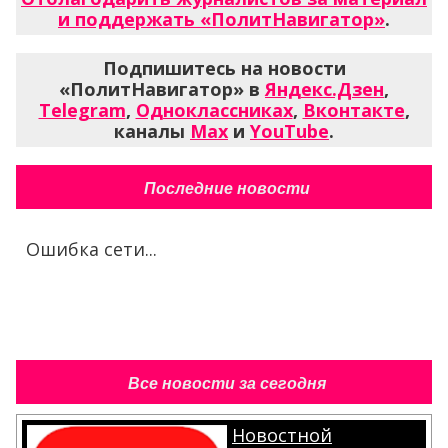
и поддержать «ПолитНавигатор»
.
Подпишитесь на новости
«ПолитНавигатор» в
Яндекс.Дзен
,
Telegram
,
Одноклассниках
,
Вконтакте
,
каналы
Max
и
YouTube
.
Последние новости
Ошибка сети...
Все новости за сегодня
Новостной