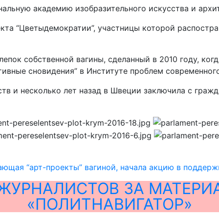
нальную академию изобразительного искусства и архит
екта “Цветыдемократии”, участницы которой распостра
епок собственной вагины, сделанный в 2010 году, когд
тивные сновидения” в Институте проблем современного
тв и несколько лет назад в Швеции заключила с гражд
ающая “арт-проекты” вагиной, начала акцию в поддерж
ЖУРНАЛИСТОВ ЗА МАТЕРИ
«ПОЛИТНАВИГАТОР»