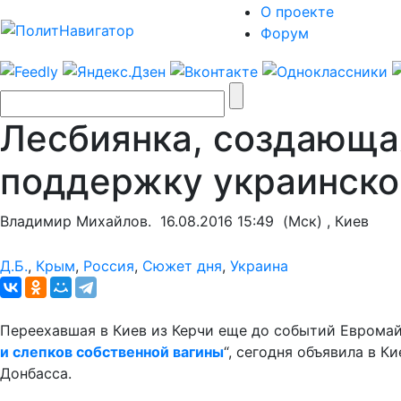
О проекте
Форум
Лесбиянка, создающая
поддержку украинско
Владимир Михайлов.
16.08.2016 15:49
(Мск) , Киев
Д.Б.
,
Крым
,
Россия
,
Сюжет дня
,
Украина
Переехавшая в Киев из Керчи еще до событий Евромайд
и слепков собственной вагины
“, сегодня объявила в К
Донбасса.