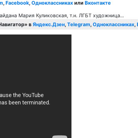
am
,
Facebook
,
Одноклассниках
или
Вконтакте
Навигатор» в
Яндекс.Дзен
,
Telegram
,
Одноклассниках
,