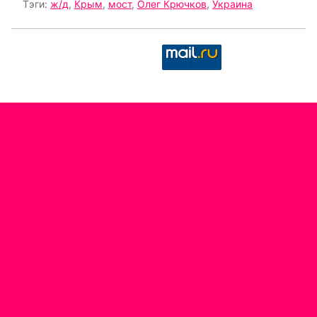
Тэги:
ж/д
,
Крым
,
мост
,
Олег Крючков
,
Украина