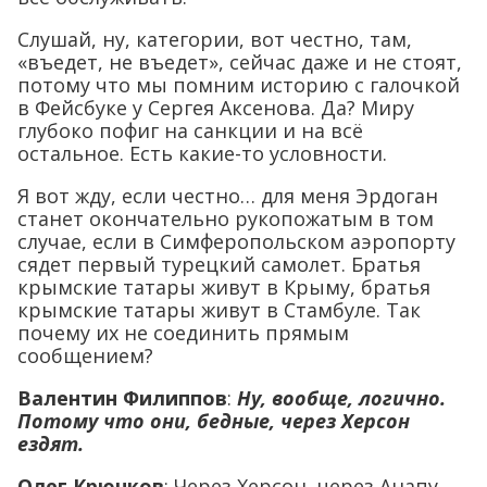
Слушай, ну, категории, вот честно, там,
«въедет, не въедет», сейчас даже и не стоят,
потому что мы помним историю с галочкой
в Фейсбуке у Сергея Аксенова. Да? Миру
глубоко пофиг на санкции и на всё
остальное. Есть какие-то условности.
Я вот жду, если честно… для меня Эрдоган
станет окончательно рукопожатым в том
случае, если в Симферопольском аэропорту
сядет первый турецкий самолет. Братья
крымские татары живут в Крыму, братья
крымские татары живут в Стамбуле. Так
почему их не соединить прямым
сообщением?
Валентин Филиппов
:
Ну, вообще, логично.
Потому что они, бедные, через Херсон
ездят.
Олег Крючков
: Через Херсон, через Анапу.