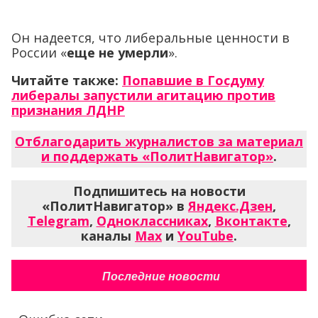
Он надеется, что либеральные ценности в
России «
еще не умерли
».
Читайте также:
Попавшие в Госдуму
либералы запустили агитацию против
признания ЛДНР
Отблагодарить журналистов за материал
и поддержать «ПолитНавигатор»
.
Подпишитесь на новости
«ПолитНавигатор» в
Яндекс.Дзен
,
Telegram
,
Одноклассниках
,
Вконтакте
,
каналы
Max
и
YouTube
.
Последние новости