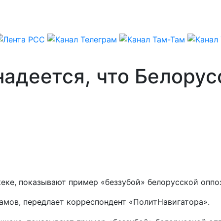
адеется, что Белорус
еке, показывают пример «беззубой» белорусской оппо
ламов, передлает корреспондент «ПолитНавигатора».