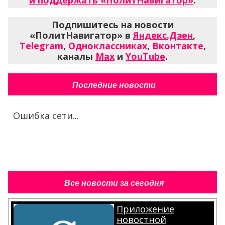
и поддержать «ПолитНавигатор»
.
Подпишитесь на новости
«ПолитНавигатор» в
Яндекс.Дзен
,
Telegram
,
Одноклассниках
,
Вконтакте
,
каналы
Max
и
YouTube
.
Последние новости
Ошибка сети...
Все новости за сегодня
Приложение
новостной