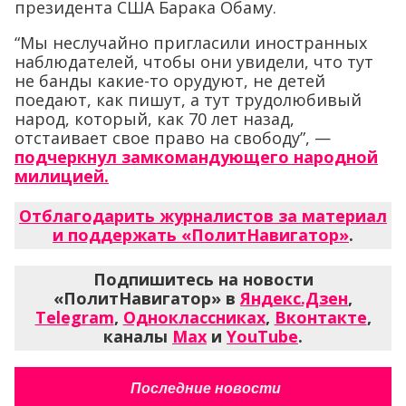
президента США Барака Обаму.
“Мы неслучайно пригласили иностранных
наблюдателей, чтобы они увидели, что тут
не банды какие-то орудуют, не детей
поедают, как пишут, а тут трудолюбивый
народ, который, как 70 лет назад,
отстаивает свое право на свободу”, —
подчеркнул замкомандующего народной
милицией.
Отблагодарить журналистов за материал
и поддержать «ПолитНавигатор»
.
Подпишитесь на новости
«ПолитНавигатор» в
Яндекс.Дзен
,
Telegram
,
Одноклассниках
,
Вконтакте
,
каналы
Max
и
YouTube
.
Последние новости