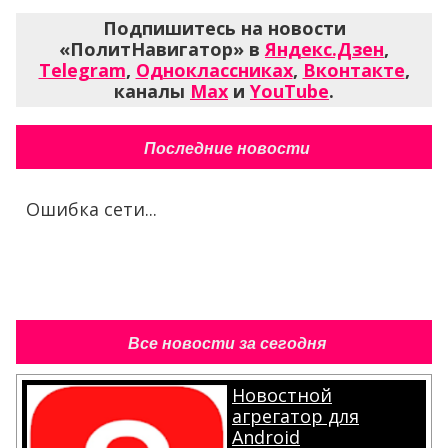
Подпишитесь на новости
«ПолитНавигатор» в
Яндекс.Дзен
,
Telegram
,
Одноклассниках
,
Вконтакте
,
каналы
Max
и
YouTube
.
Последние новости
Ошибка сети...
Все новости за сегодня
Новостной
агрегатор для
Android