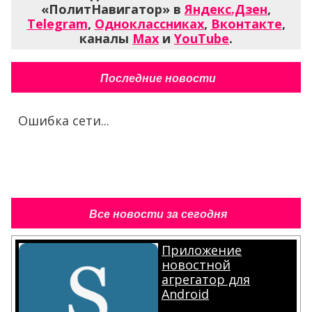
«ПолитНавигатор» в
Яндекс.Дзен
,
Telegram
,
Одноклассниках
,
Вконтакте
,
каналы
Max
и
YouTube
.
Последние новости
Ошибка сети...
Все новости за сегодня
Приложение
новостной
агрегатор для
Android
.