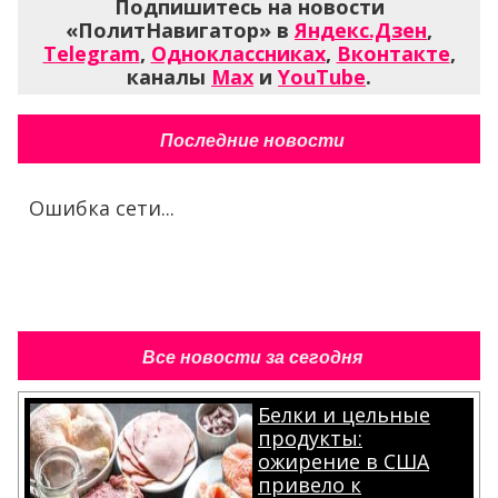
Подпишитесь на новости
«ПолитНавигатор» в
Яндекс.Дзен
,
Telegram
,
Одноклассниках
,
Вконтакте
,
каналы
Max
и
YouTube
.
Последние новости
Ошибка сети...
Все новости за сегодня
Белки и цельные
продукты:
ожирение в США
привело к