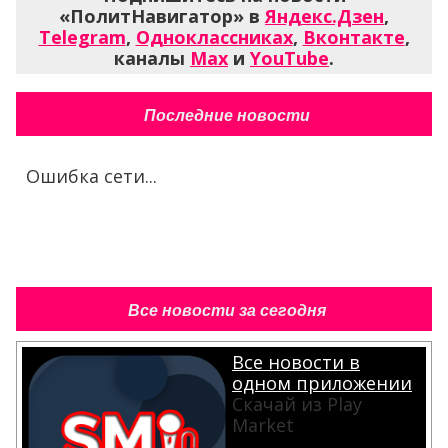
«ПолитНавигатор» в
Яндекс.Дзен
,
Telegram
,
Одноклассниках
,
Вконтакте
,
каналы
Max
и
YouTube
.
Последние новости
Ошибка сети...
Все новости за сегодня
Все новости в
одном приложении
Скачай из Play
Market