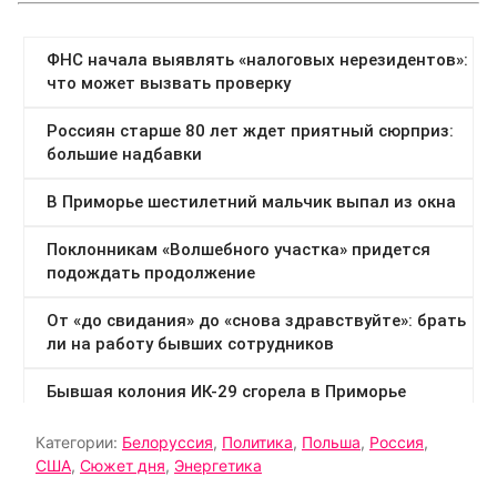
Категории:
Белоруссия
,
Политика
,
Польша
,
Россия
,
США
,
Сюжет дня
,
Энергетика