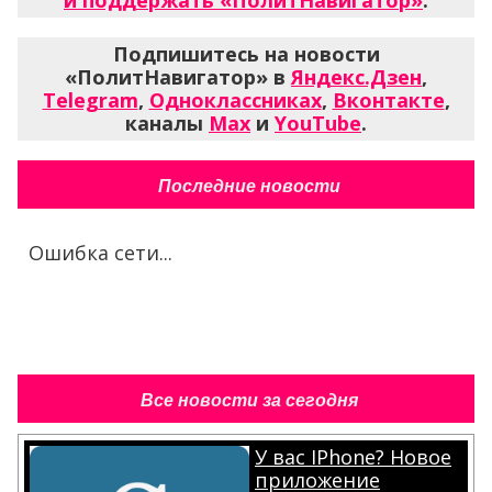
и поддержать «ПолитНавигатор»
.
Подпишитесь на новости
«ПолитНавигатор» в
Яндекс.Дзен
,
Telegram
,
Одноклассниках
,
Вконтакте
,
каналы
Max
и
YouTube
.
Последние новости
Ошибка сети...
Все новости за сегодня
У вас IPhone? Новое
приложение