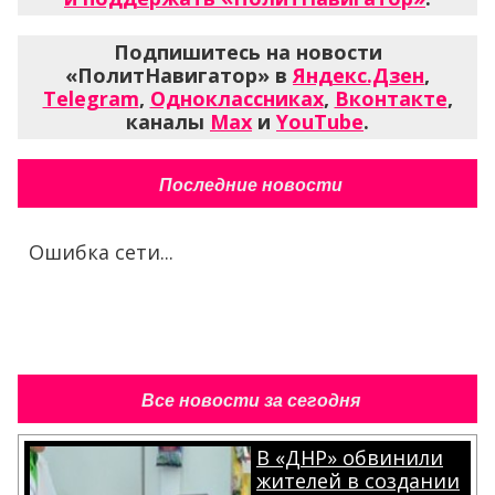
Подпишитесь на новости
«ПолитНавигатор» в
Яндекс.Дзен
,
Telegram
,
Одноклассниках
,
Вконтакте
,
каналы
Max
и
YouTube
.
Последние новости
Ошибка сети...
Все новости за сегодня
В «ДНР» обвинили
жителей в создании