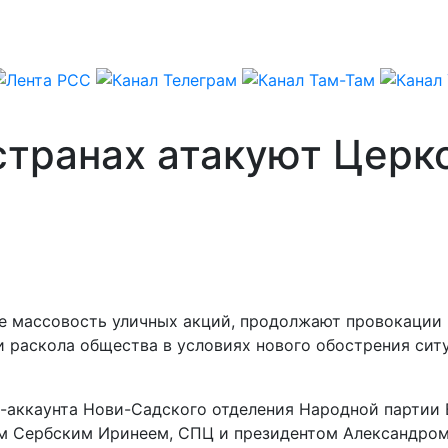
странах атакуют Церк
е массовость уличных акций, продолжают провокации 
 раскола общества в условиях нового обострения ситу
р-аккаунта Нови-Садского отделения Народной партии 
ом Сербским Иринеем, СПЦ и президентом Александром