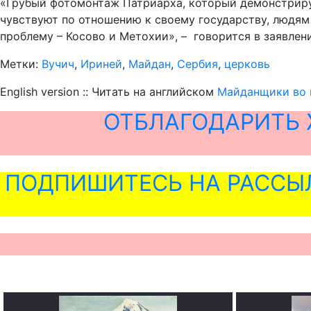
«Грубый фотомонтаж Патриарха, который демонстрируе
чувствуют по отношению к своему государству, людя
проблему – Косово и Метохии», – говорится в заявлен
Метки:
Вучич
,
Ириней
,
Майдан
,
Сербия
,
церковь
English version :: Читать на английском
Майданщики во 
ОТБЛАГОДАРИТЬ 
ПОДПИШИТЕСЬ НА РАССЫ