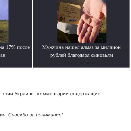
на 17% после
Мужчина нашел алмаз за миллион
ран
рублей благодаря сыновьям
е
Читать подробнее
тории Украины, комментарии содержащие
ния.
Спасибо за понимание!