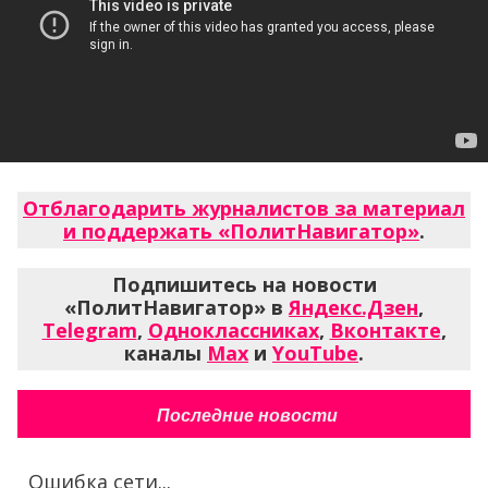
Отблагодарить журналистов за материал
и поддержать «ПолитНавигатор»
.
Подпишитесь на новости
«ПолитНавигатор» в
Яндекс.Дзен
,
Telegram
,
Одноклассниках
,
Вконтакте
,
каналы
Max
и
YouTube
.
Последние новости
Ошибка сети...