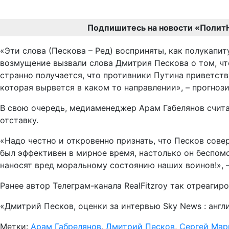
Подпишитесь на новости «Полит
«Эти слова (Пескова – Ред) восприняты, как полукапи
возмущение вызвали слова Дмитрия Пескова о том, что
странно получается, что противники Путина приветст
которая вырвется в каком то направлении», – прогноз
В свою очередь, медиаменеджер Арам Габелянов счита
отставку.
«Надо честно и откровенно признать, что Песков сове
был эффективен в мирное время, настолько он беспомо
наносят вред моральному состоянию наших воинов!», –
Ранее автор Телеграм-канала RealFitzroy так отреаги
«Дмитрий Песков, оценки за интервью Sky News : англи
Метки:
Арам Габрелянов
,
Дмитрий Песков
,
Сергей Мар