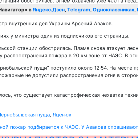
Навигатор» в
Яндекс.Дзен
,
Telegram
,
Одноклассниках
,
тр внутренних дел Украины Арсений Аваков.
иях у министра один из подписчиков его страницы.
льской станции обострилась. Пламя снова атакует лес
 распространения пожара в 20 км зоне от ЧАЭС. В огнев
рнобыльской пущи” поступило около 12:54. На месте п
пожарные не допустили распространения огня в сторон
сь, что существует катастрофическая нехватка техник
Чернобыльская пуща
,
Яценюк
ой пожар подбирается к ЧАЭС. У Авакова спрашивают,