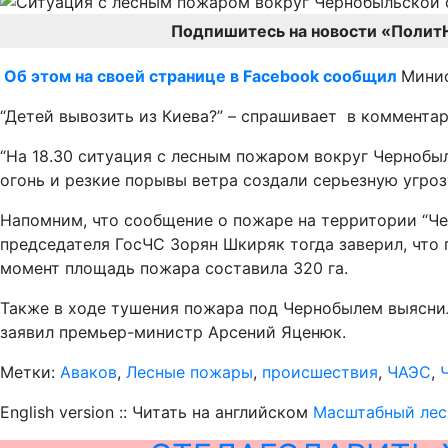
Подпишитесь на новости «Полит
Об этом на своей странице в Facebook сообщил
Минис
“Детей вывозить из Киева?” – спрашивает в комментар
“На 18.30 ситуация с лесным пожаром вокруг Чернобы
огонь и резкие порывы ветра создали серьезную угрозу
Напомним, что сообщение о пожаре на территории “Че
председателя ГосЧС Зорян Шкиряк тогда заверил, что 
момент площадь пожара составила 320 га.
Также в ходе тушения пожара под Чернобылем выяснило
заявил премьер-министр Арсений Яценюк.
Метки:
Аваков
,
Лесные пожары
,
происшествия
,
ЧАЭС
,
English version :: Читать на английском
Масштабный лесн