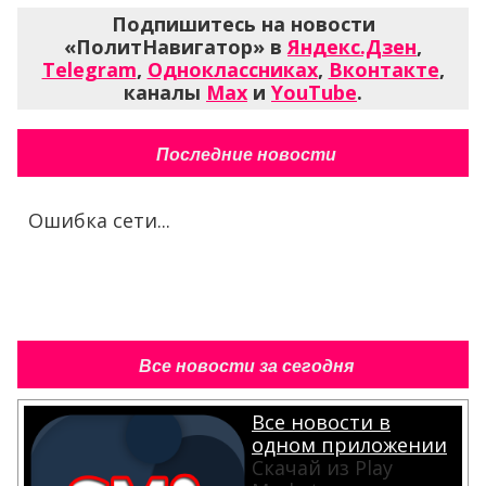
Подпишитесь на новости
«ПолитНавигатор» в
Яндекс.Дзен
,
Telegram
,
Одноклассниках
,
Вконтакте
,
каналы
Max
и
YouTube
.
Последние новости
Ошибка сети...
Все новости за сегодня
Все новости в
одном приложении
Скачай из Play