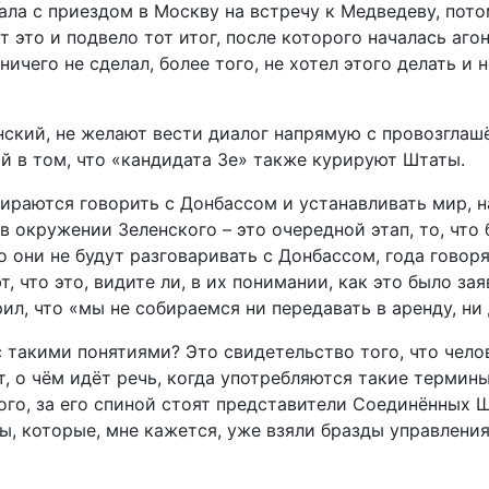
чала с приездом в Москву на встречу к Медведеву, пот
т это и подвело тот итог, после которого началась аг
ничего не сделал, более того, не хотел этого делать и
нский, не желают вести диалог напрямую с провозглаш
ий в том, что «кандидата Зе» также курируют Штаты.
бираются говорить с Донбассом и устанавливать мир, н
 в окружении Зеленского – это очередной этап, то, чт
о они не будут разговаривать с Донбассом, года говоря
 что это, видите ли, в их понимании, как это было за
ил, что «мы не собираемся ни передавать в аренду, ни
такими понятиями? Это свидетельство того, что челов
т, о чём идёт речь, когда употребляются такие термин
кого, за его спиной стоят представители Соединённых 
, которые, мне кажется, уже взяли бразды управления