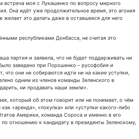
ом встреча моя с Лукашенко по вопросу мирного
ония. Она идёт уже продолжительное время, это агония
 не желает это делать даже в оставшееся для него
ёнными республиками Донбасса, не считая это
аша партия и заявила, что не будет поддерживать ни
о было заведено при Порошенко – русофобия и
т, что они не собираются идти ни на какие уступки,
явлено одним из членов команды Зеленского в
 дарить, ни продавать наши земли».
ек, который об этом говорит или не понимает, о чём
ы как «аренда», «покупка» или «уступки какого-либо
Штатов Америки, команда Сороса и именно в его
 по отношению к кандидату в президенты Зеленскому,