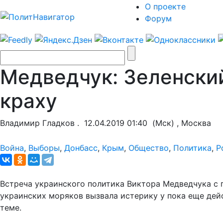
О проекте
Форум
Медведчук: Зеленский
краху
Владимир Гладков .
12.04.2019 01:40
(Мск) , Москва
Война
,
Выборы
,
Донбасс
,
Крым
,
Общество
,
Политика
,
Р
Встреча украинского политика Виктора Медведчука с
украинских моряков вызвала истерику у пока еще дей
теме.