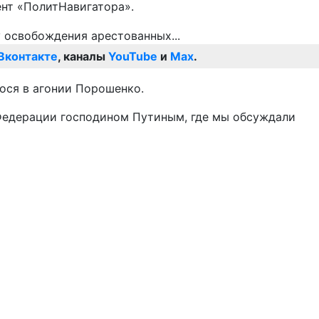
ент «ПолитНавигатора».
Вконтакте
, каналы
YouTube
и
Max
.
ося в агонии Порошенко.
 Федерации господином Путиным, где мы обсуждали