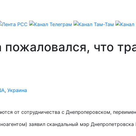
 пожаловался, что тр
ША
,
Украина
аются от сотрудничества с Днепроперовском, переиме
иноагентом) заявил скандальный мэр Днепропетровска