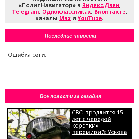
«ПолитНавигатор» в
Яндекс.Дзен
,
Telegram
,
Одноклассниках
,
Вконтакте
,
каналы
Max
и
YouTube
.
Последние новости
Ошибка сети...
Все новости за сегодня
СВО продлится 15
лет с чередой
коротких
перемирий: Ускова
.