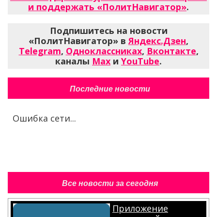
и поддержать «ПолитНавигатор»
.
Подпишитесь на новости
«ПолитНавигатор» в
Яндекс.Дзен
,
Telegram
,
Одноклассниках
,
Вконтакте
,
каналы
Max
и
YouTube
.
Последние новости
Ошибка сети...
Все новости за сегодня
Приложение