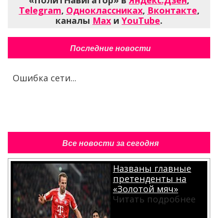
Telegram
,
Одноклассниках
,
Вконтакте
,
каналы
Max
и
YouTube
.
Последние новости
Ошибка сети...
Все новости за сегодня
Названы главные
претенденты на
«Золотой мяч»
Читать подробнее