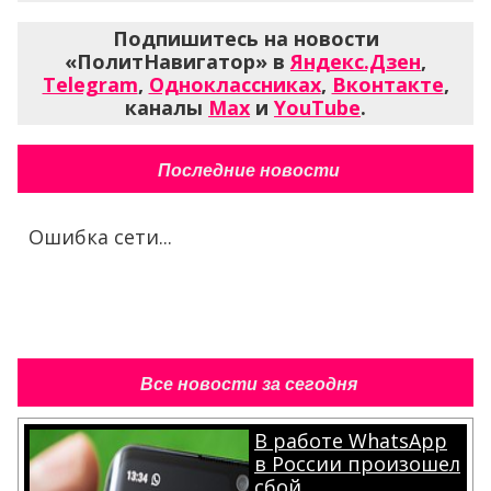
Подпишитесь на новости
«ПолитНавигатор» в
Яндекс.Дзен
,
Telegram
,
Одноклассниках
,
Вконтакте
,
каналы
Max
и
YouTube
.
Последние новости
Ошибка сети...
Все новости за сегодня
В работе WhatsApp
в России произошел
сбой