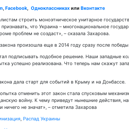
am
,
Facebook
,
Одноклассниках
или
Вконтакте
алистам строить моноэтническое унитарное государств
признавать, что Украина – многонациональное государ
роме проблем не создаст», – сказала Захарова.
закона произошла еще в 2014 году сразу после победы
стал подписывать подобное решение. Наши западные кол
пытка успешно реализована. Что теперь нам скажут зап
акона дала старт для событий в Крыму и на Донбассе.
 попытка отменить этот закон стала спусковым механи
анскую войну. К чему приведут нынешние действия, на
 ничего не значат», – отметила Захарова
инизация
,
Распад Украины