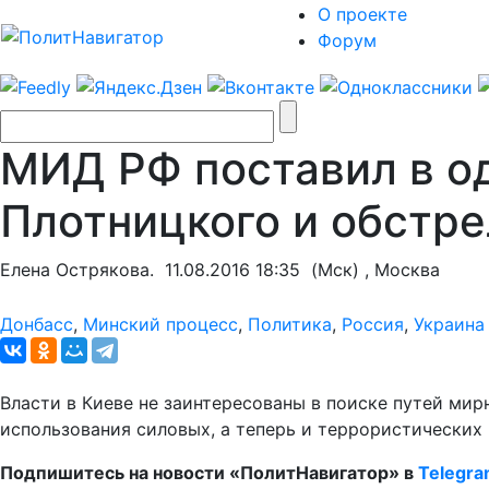
О проекте
Форум
МИД РФ поставил в од
Плотницкого и обстр
Елена Острякова.
11.08.2016 18:35
(Мск) , Москва
Донбасс
,
Минский процесс
,
Политика
,
Россия
,
Украина
Власти в Киеве не заинтересованы в поиске путей м
использования силовых, а теперь и террористических
Подпишитесь на новости «ПолитНавигатор» в
Telegr