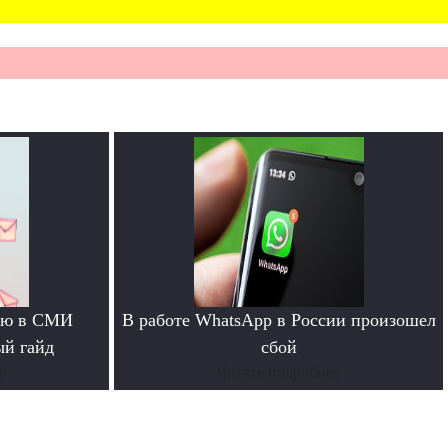
тью в СМИ
В работе WhatsApp в России произошел
ый гайд
сбой
е
Читать подробнее