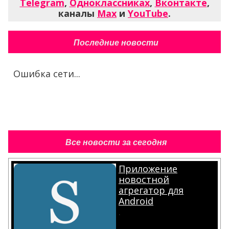
Telegram
,
Одноклассниках
,
Вконтакте
,
каналы
Max
и
YouTube
.
Последние новости
Ошибка сети...
Все новости за сегодня
Приложение
новостной
агрегатор для
Android
.