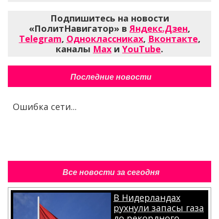
Подпишитесь на новости
«ПолитНавигатор» в
Яндекс.Дзен
,
Telegram
,
Одноклассниках
,
Вконтакте
,
каналы
Max
и
YouTube
.
Последние новости
Ошибка сети...
Все новости за сегодня
В Нидерландах
рухнули запасы газа
до рекордного