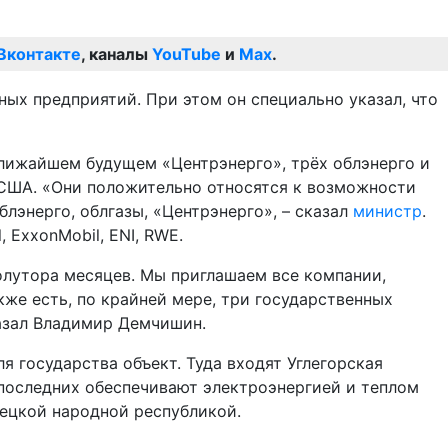
Вконтакте
, каналы
YouTube
и
Max
.
х предприятий. При этом он специально указал, что
лижайшем будущем «Центрэнерго», трёх облэнерго и
 США. «Они положительно относятся к возможности
лэнерго, облгазы, «Центрэнерго», – сказал
министр
.
 ExxonMobil, ЕNI, RWE.
олутора месяцев. Мы приглашаем все компании,
кже есть, по крайней мере, три государственных
казал Владимир Демчишин.
 государства объект. Туда входят Углегорская
е последних обеспечивают электроэнергией и теплом
нецкой народной республикой.