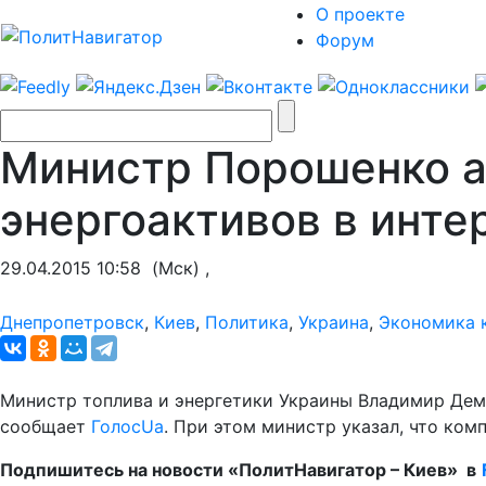
О проекте
Форум
Министр Порошенко а
энергоактивов в инте
29.04.2015 10:58
(Мск) ,
Днепропетровск
,
Киев
,
Политика
,
Украина
,
Экономика 
Министр топлива и энергетики Украины Владимир Демч
сообщает
ГолосUa
. При этом министр указал, что ко
Подпишитесь на новости «ПолитНавигатор – Киев» в