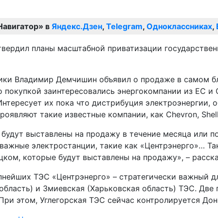
Навигатор» в
Яндекс.Дзен
,
Telegram
,
Одноклассниках
,
ердил планы масштабной приватизации государственны
тики Владимир Демчишин объявил о продаже в самом б
то покупкой заинтересовались энергокомпании из ЕС и
нтересует их пока что дистрибуция электроэнергии, об
оявляют такие известные компании, как Chevron, Shell,
будут выставлены на продажу в течение месяца или п
 важные электростанции, такие как «Центрэнерго»… Та
цком, которые будут выставлены на продажу», – расс
нейших ТЭС «Центрэнерго» – стратегически важный для
 область) и Змиевская (Харьковская область) ТЭС. Дв
 При этом, Углегорская ТЭС сейчас контролируется До