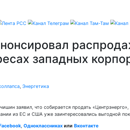
нонсировал распрода
ресах западных корпо
коллапса
,
Энергетика
ишин заявил, что собирается продать «Центрэнерго», 
мпании из ЕС и США уже заинтересовались выгодной пок
Facebook
,
Одноклассниках
или
Вконтакте