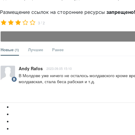
Размещение ссылок на сторонние ресурсы
запрещено
/
3
2
Новые
Лучшие
Ранее
(1)
Andy Rafos
2023.09.05 15:10
В Молдове уже ничего не осталось молдавского кроме вре
молдавская, стала беса рабская и т.д.