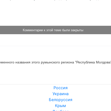
!
Комментарии к этой теме были закрыты
менного названия этого румынского региона "Республика Молдова".
Россия
Украина
Белоруссия
Крым