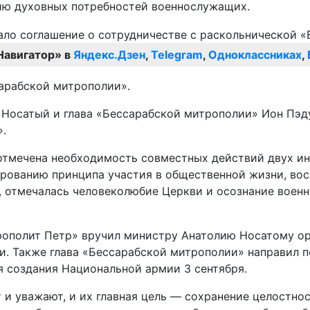
ию духовных потребностей военнослужащих.
Навигатор» в
Яндекс.Дзен
,
Telegram
,
Одноклассниках
,
арабской митрополии».
Носатый и глава «Бессарабской митрополии» Ион Пэд
.
 отмечена необходимость совместных действий двух и
ированию принципа участия в общественной жизни, во
 отмечалась человеколюбие Церкви и осознание военн
ополит Петр» вручил министру Анатолию Носатому орд
и. Также глава «Бессарабской митрополии» направил п
 создания Национальной армии 3 сентября.
т и уважают, и их главная цель — сохранение целостн