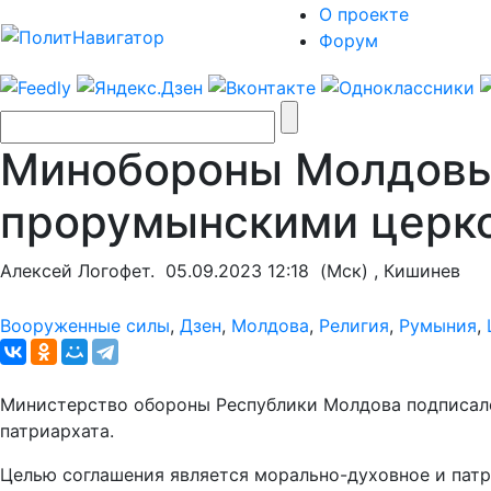
О проекте
Форум
Минобороны Молдовы
прорумынскими церк
Алексей Логофет.
05.09.2023 12:18
(Мск) , Кишинев
Вооруженные силы
,
Дзен
,
Молдова
,
Религия
,
Румыния
,
Министерство обороны Республики Молдова подписало
патриархата.
Целью соглашения является морально-духовное и патр