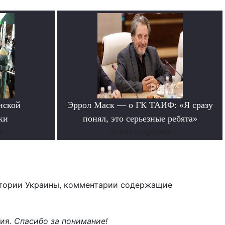
нской
Эррол Маск — о ГК ТАИФ: «Я сразу
ки
понял, это серьезные ребята»
е
Читать подробнее
тории Украины, комментарии содержащие
ния.
Спасибо за понимание!