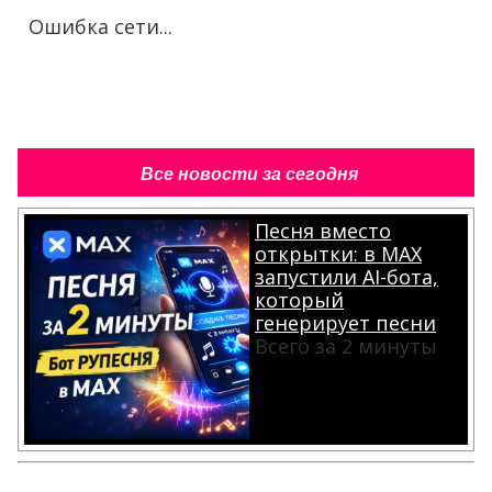
Ошибка сети...
Все новости за сегодня
Песня вместо
открытки: в MAX
запустили AI-бота,
который
генерирует песни
Всего за 2 минуты