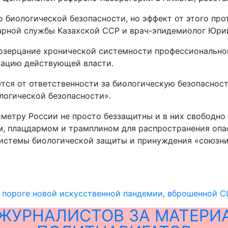
биологической безопасности, но эффект от этого прот
тарной службы Казахской ССР и врач-эпидемиолог Юри
созерцание хронической системности профессиональной
тацию действующей власти.
ется от ответственности за биологическую безопаснос
логической безопасности».
иметру России не просто беззащитны и в них свободн
м, плацдармом и трамплином для распространения опас
системы биологической защиты и принуждения «союзни
а пороге новой искусственной пандемии, вброшенной 
ЖУРНАЛИСТОВ ЗА МАТЕРИ