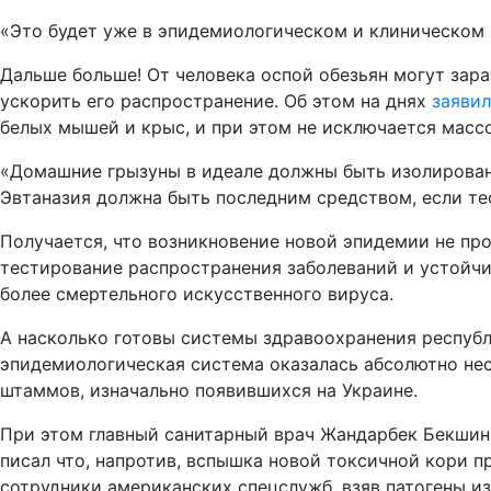
«Это будет уже в эпидемиологическом и клиническом п
Дальше больше! От человека оспой обезьян могут зар
ускорить его распространение. Об этом на днях
заявил
белых мышей и крыс, и при этом не исключается масс
«Домашние грызуны в идеале должны быть изолирован
Эвтаназия должна быть последним средством, если т
Получается, что возникновение новой эпидемии не пр
тестирование распространения заболеваний и устойчив
более смертельного искусственного вируса.
А насколько готовы системы здравоохранения республ
эпидемиологическая система оказалась абсолютно нес
штаммов, изначально появившихся на Украине.
При этом главный санитарный врач Жандарбек Бекшин 
писал что, напротив, вспышка новой токсичной кори п
сотрудники американских спецслужб, взяв патогены и