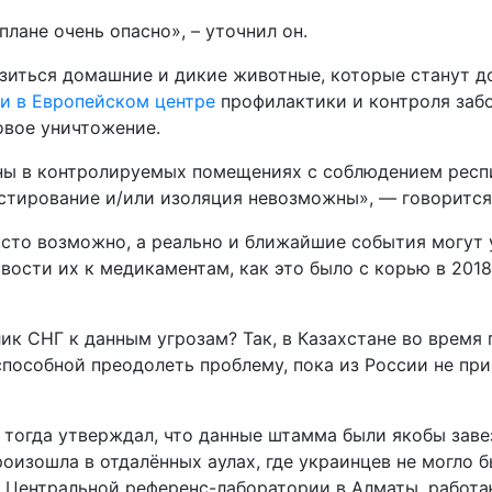
лане очень опасно», – уточнил он.
азиться домашние и дикие животные, которые станут 
и в Европейском центре
профилактики и контроля забо
овое уничтожение.
ы в контролируемых помещениях с соблюдением респир
естирование и/или изоляция невозможны», — говоритс
осто возможно, а реально и ближайшие события могут 
ости их к медикаментам, как это было с корью в 2018
ик СНГ к данным угрозам? Так, в Казахстане во время
пособной преодолеть проблему, пока из России не пр
тогда утверждал, что данные штамма были якобы завез
роизошла в отдалённых аулах, где украинцев не могло 
з Центральной референс-лаборатории в Алматы, работ