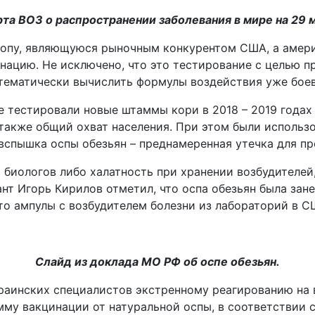
рта ВОЗ о распространении заболевания в мире на 29 м
вропу, являющуюся рыночным конкурентом США, а амер
нацию. Не исключено, что это тестирование с целью п
атематически вычислить формулы воздействия уже бое
тестировали новые штаммы кори в 2018 – 2019 годах 
также общий охват населения. При этом были использ
спышка оспы обезьян – преднамеренная утечка для пр
 биологов либо халатность при хранении возбудителей
ант Игорь Кирилов отметил, что оспа обезьян была зан
то ампулы с возбудителем болезни из лабораторий в С
Слайд из доклада МО РФ об оспе обезьян.
раинских специалистов экстренному реагированию на в
амму вакцинации от натуральной оспы, в соответствии