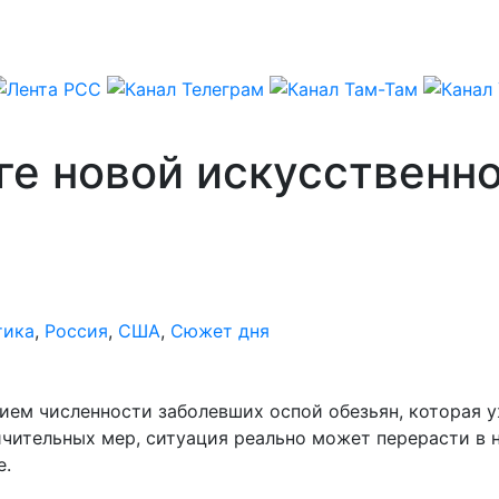
ге новой искусственн
тика
,
Россия
,
США
,
Сюжет дня
нием численности заболевших оспой обезьян, которая у
ничительных мер, ситуация реально может перерасти в 
е.