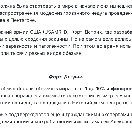
олжна была стартовать в мире в начале июня нынешнего
аспространения модернизированного недуга проведенны
ее в Пентагоне.
ваний армии США (USAMRIID) Форт-Детрик, где разраб
 с целью создания вакцины. Но на самом деле велись 
ни заразности и патогенности. При этом во время ис
рли тысячи разных видов обезьян.
Форт-Детрик.
т обычной оспы обезьян умирают от 1 до 10% инфициров
бная поражать и вызывать осложнения и смерть у милл
ний пациент, как сообщили в Нигерийском центре по 
орые подтверждаются еще и гражданскими экспертами 
идемиологии и микробиологии имени Гамалеи Александр