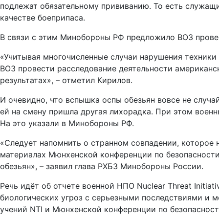
подлежат обязательному прививанию. То есть служащ
качестве боеприпаса.
В связи с этим Минобороны РФ предложило ВОЗ прове
«Учитывая многочисленные случаи нарушения техники 
ВОЗ провести расследование деятельности американск
результатах», – отметил Кирилов.
И очевидно, что вспышка оспы обезьян вовсе не случ
ей на смену пришла другая лихорадка. При этом воен
На это указали в Минобороны РФ.
«Следует напомнить о странном совпадении, которое 
материалах Мюнхенской конференции по безопасности
обезьян», – заявил глава РХБЗ Минобороны России.
Речь идёт об отчете военной НПО Nuclear Threat Initi
биологических угроз с серьезными последствиями и м
учений NTI и Мюнхенской конференции по безопаснос