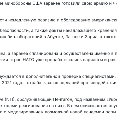
ие минобороны США заранее готовили свою армию и чи
сти немедленную ревизию и обследование американски
безопасности, а также факты ненадлежащего хранения
их биолабораторий в Абудже, Лагосе и Зариа, а такж
айна, а заранее спланирована и осуществлена именно 
ными стран НАТО уже прорабатывались варианты и разл
нуждается в дополнительной проверке специалистами.
 2021 года… отрабатывался сценарий противодействи
ative (NTI), обслуживающей Пентагон, под названием «У
етодами реагирования на них». В нём описывается ос
ти с моделированием возможной новой пандемии оспы 