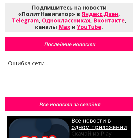
Подпишитесь на новости
«ПолитНавигатор» в
Яндекс.Дзен
,
Telegram
,
Одноклассниках
,
Вконтакте
,
каналы
Max
и
YouTube
.
Последние новости
Ошибка сети...
Все новости за сегодня
Все новости в
одном приложении
Скачай из Play