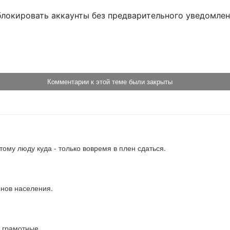
блокировать аккаунты без предварительного уведомле
!
Комментарии к этой теме были закрыты
стому люду куда - только вовремя в плен сдаться.
онов населения.
  грамотные