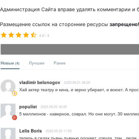
Администрация Сайта вправе удалять комментарии и 
Размещение ссылок на сторонние ресурсы
запрещено
/
4.8
4
Новые
Лучшие
Ранее
(4)
vladimir belonogov
2023.09.21 08:29
Хай актер театру и кина, и зерно убирает, и воюет. А про
populist
2023.09.20 16:49
5 миллионов - наверное, соврал. Но они могут. 30 милли
Lelis Boris
2023.09.20 11:50
теперь в селах пьянь пьянью погняет, откуда  там   люди 