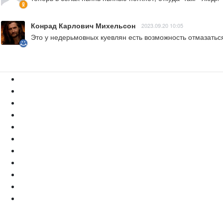
Конрад Карлович Михельсон
2023.09.20 10:05
Это у недерьмовных куевлян есть возможность отмазать