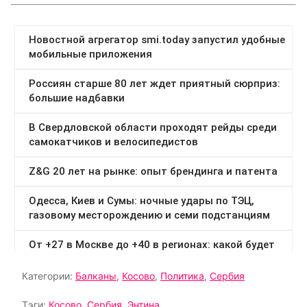
Категории:
Балканы
,
Косово
,
Политика
,
Сербия
Тэги:
Косово
,
Сербия
,
Энтина