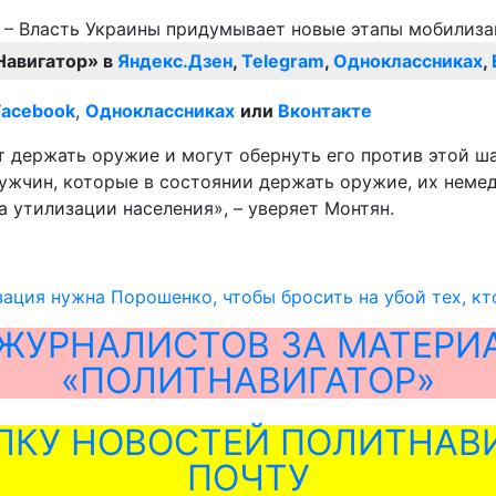
Навигатор» в
Яндекс.Дзен
,
Telegram
,
Одноклассниках
,
Facebook
,
Одноклассниках
или
Вконтакте
т держать оружие и могут обернуть его против этой ш
мужчин, которые в состоянии держать оружие, их немед
 утилизации населения», – уверяет Монтян.
ация нужна Порошенко, чтобы бросить на убой тех, к
ЖУРНАЛИСТОВ ЗА МАТЕРИ
«ПОЛИТНАВИГАТОР»
ЛКУ НОВОСТЕЙ ПОЛИТНАВИ
ПОЧТУ