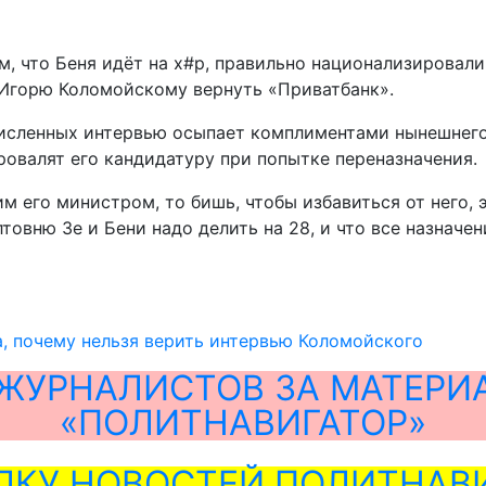
, что Беня идёт на х#р, правильно национализировали
у Игорю Коломойскому вернуть «Приватбанк».
исленных интервью осыпает комплиментами нынешнего 
валят его кандидатуру при попытке переназначения.
им его министром, то бишь, чтобы избавиться от него, 
товню Зе и Бени надо делить на 28, и что все назначе
, почему нельзя верить интервью Коломойского
ЖУРНАЛИСТОВ ЗА МАТЕРИ
«ПОЛИТНАВИГАТОР»
ЛКУ НОВОСТЕЙ ПОЛИТНАВИ