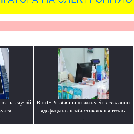
нах на случай
В «ДНР» обвинили жителей в создании
ьянса
«дефицита антибиотиков» в аптеках
е
.