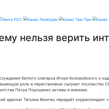
ему нельзя верить ин
ссуждения беглого олигарха Игоря Коломойского о ка
решающую роль в перестановках сыграет посольство СШ
ентства Петра Порошенко активы и влияние.
кий адвокат Татьяна Монтян, передаёт корреспондент 